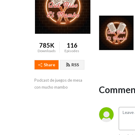
785K
116
Downloads
Episodes
Share
RSS
Podcast de juegos de mesa 
Comment
con mucho mambo