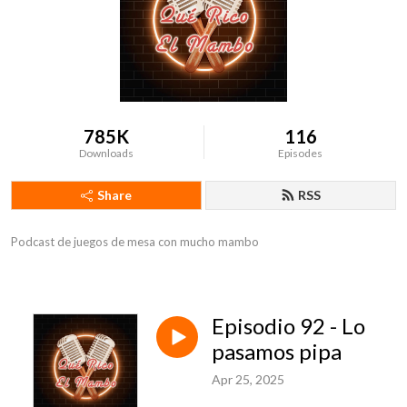
785K
116
Downloads
Episodes
Share
RSS
Podcast de juegos de mesa con mucho mambo
Episodio 92 - Lo
pasamos pipa
Apr 25, 2025