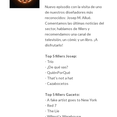
Nuevo episodio con la visita de uno
de nuestros diseñadores más
reconocidos: Josep M. Allué.
Comentamos las últimas noticias del
sector, hablamos de fillers y
recomendamos una canal de
televisión, un cómic y un libro. ¡A
disfrutarlo!
Top 5 fillers Josep:
- Trio
- ¿De qué vas?
- QuiénPorQué
- That's not a hat
- Cazabocetos
Top 5 fillers Gaceto:
- A fake artist goes to New York
- Red 7
- The Lie
- Wilmot's Warehouse